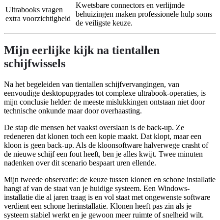
Kwetsbare connectors en verlijmde
Ultrabooks vragen
behuizingen maken professionele hulp soms
extra voorzichtigheid
de veiligste keuze.
Mijn eerlijke kijk na tientallen
schijfwissels
Na het begeleiden van tientallen schijfvervangingen, van
eenvoudige desktopupgrades tot complexe ultrabook-operaties, is
mijn conclusie helder: de meeste mislukkingen ontstaan niet door
technische onkunde maar door overhaasting.
De stap die mensen het vaakst overslaan is de back-up. Ze
redeneren dat klonen toch een kopie maakt. Dat klopt, maar een
kloon is geen back-up. Als de kloonsoftware halverwege crasht of
de nieuwe schijf een fout heeft, ben je alles kwijt. Twee minuten
nadenken over dit scenario bespaart uren ellende.
Mijn tweede observatie: de keuze tussen klonen en schone installatie
hangt af van de staat van je huidige systeem. Een Windows-
installatie die al jaren traag is en vol staat met ongewenste software
verdient een schone herinstallatie. Klonen heeft pas zin als je
systeem stabiel werkt en je gewoon meer ruimte of snelheid wilt.