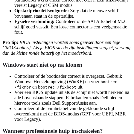
vereist Legacy of CSM-modus.
Opstartprioriteitsvolgorde:
Zorg dat de nieuwe schijf
bovenaan staat in de opstartlijst.
Fysieke verbinding:
Controleer of de SATA-kabel of M.2-
schijf goed vastzit. Een losse connector is een veelgemaakte
fout.
Pro-tip:
BIOS-instellingen worden soms gereset door een lege
CMOS-batterij. Als je BIOS steeds zijn instellingen vergeet, vervang
dan de kleine ronde batterij op het moederbord.
Windows start niet op na klonen
Controleer of de bootloader correct is overgezet. Gebruik
Windows Herstelomgeving (WinRE) en voer
bootrec
en
uit.
/fixmbr
bootrec /fixboot
Voer een BIOS-update uit als de schijf niet wordt herkend na
alle bovenstaande stappen. Fabrikanten zoals Dell bieden
hiervoor tools zoals Dell SupportAssist aan.
Controleer of de partitietabel van de gekloonde schijf
overeenkomt met de BIOS-modus (GPT voor UEFI, MBR
voor Legacy).
Wanneer professionele hulp inschakelen?