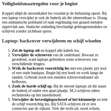
Veiligheidsmaatregelen voor je begint
Koppel altijd de stroomkabel los voordat je de behuizing opent. Bij
een laptop verwijder je ook de batterij als die uitneembaar is. Draag
een antistatische polsband of raak regelmatig een geaard metalen
oppervlak aan. Statische ontlading beschadigt geheugenmodules en
schijven zonder zichtbaar spoor.
Laptop: backcover verwijderen en schijf wisselen
Zet de laptop uit
en koppel alle kabels los.
Verwijder de schroeven
van de onderkant. Bewaar ze
geordend, want laptops gebruiken soms schroeven van
verschillende lengtes.
Wrik de backcover voorzichtig los
met een plastic pry tool
of een oude bankpas. Begin bij een hoek en werk langs de
randen. Gebruik nooit een metalen schroevendraaier als
hefboom.
Zoek de harde schijf op.
Bij de meeste laptops zit die naast
de batterij of onder een apart plaatje. M.2-schijven zitten
rechtstreeks op het moederbord.
Verwijder de bevestigingsschroef of het klemmetje
en trek
de schijf voorzichtig los. Bij SATA-schijven zit er een
connector aan de zijkant. Trek die recht uit, nooit schuin.