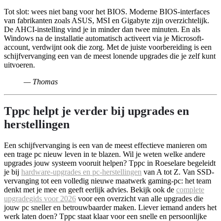
Tot slot: wees niet bang voor het BIOS. Moderne BIOS-interfaces
van fabrikanten zoals ASUS, MSI en Gigabyte zijn overzichtelijk.
De AHCI-instelling vind je in minder dan twee minuten. En als
Windows na de installatie automatisch activeert via je Microsoft-
account, verdwijnt ook die zorg. Met de juiste voorbereiding is een
schijfvervanging een van de meest lonende upgrades die je zelf kunt
uitvoeren.
— Thomas
Tppc helpt je verder bij upgrades en
herstellingen
Een schijfvervanging is een van de meest effectieve manieren om
een trage pc nieuw leven in te blazen. Wil je weten welke andere
upgrades jouw systeem vooruit helpen? Tppc in Roeselare begeleidt
je bij
hardware-upgrades en pc-herstellingen
van A tot Z. Van SSD-
vervanging tot een volledig nieuwe maatwerk gaming-pc: het team
denkt met je mee en geeft eerlijk advies. Bekijk ook de
complete
upgradegids voor 2026
voor een overzicht van alle upgrades die
jouw pc sneller en betrouwbaarder maken. Liever iemand anders het
werk laten doen? Tppc staat klaar voor een snelle en persoonlijke