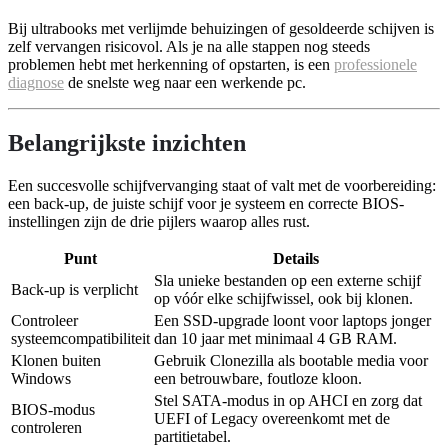
Bij ultrabooks met verlijmde behuizingen of gesoldeerde schijven is
zelf vervangen risicovol. Als je na alle stappen nog steeds
problemen hebt met herkenning of opstarten, is een
professionele
diagnose
de snelste weg naar een werkende pc.
Belangrijkste inzichten
Een succesvolle schijfvervanging staat of valt met de voorbereiding:
een back-up, de juiste schijf voor je systeem en correcte BIOS-
instellingen zijn de drie pijlers waarop alles rust.
Punt
Details
Sla unieke bestanden op een externe schijf
Back-up is verplicht
op vóór elke schijfwissel, ook bij klonen.
Controleer
Een SSD-upgrade loont voor laptops jonger
systeemcompatibiliteit
dan 10 jaar met minimaal 4 GB RAM.
Klonen buiten
Gebruik Clonezilla als bootable media voor
Windows
een betrouwbare, foutloze kloon.
Stel SATA-modus in op AHCI en zorg dat
BIOS-modus
UEFI of Legacy overeenkomt met de
controleren
partitietabel.