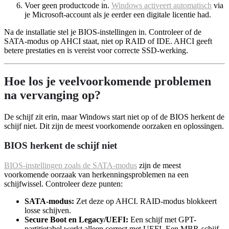
Voer geen productcode in.
Windows activeert automatisch
via
je Microsoft-account als je eerder een digitale licentie had.
Na de installatie stel je BIOS-instellingen in. Controleer of de
SATA-modus op AHCI staat, niet op RAID of IDE. AHCI geeft
betere prestaties en is vereist voor correcte SSD-werking.
Hoe los je veelvoorkomende problemen
na vervanging op?
De schijf zit erin, maar Windows start niet op of de BIOS herkent de
schijf niet. Dit zijn de meest voorkomende oorzaken en oplossingen.
BIOS herkent de schijf niet
BIOS-instellingen zoals de SATA-modus
zijn de meest
voorkomende oorzaak van herkenningsproblemen na een
schijfwissel. Controleer deze punten:
SATA-modus:
Zet deze op AHCI. RAID-modus blokkeert
losse schijven.
Secure Boot en Legacy/UEFI:
Een schijf met GPT-
partitietabel werkt alleen correct met UEFI. Een MBR-schijf