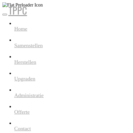
TPPC
Skip
to
content
Home
Samenstellen
Herstellen
Upgraden
Administratie
Offerte
Contact