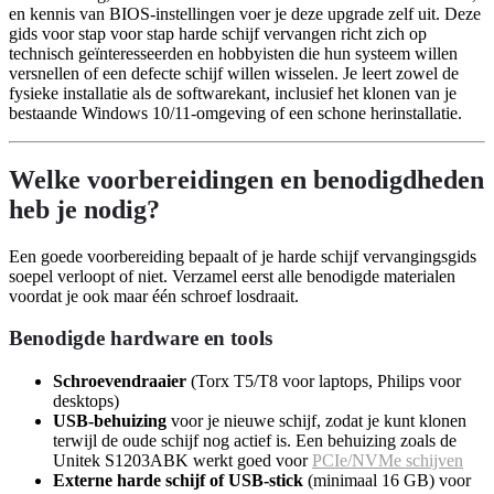
en kennis van BIOS-instellingen voer je deze upgrade zelf uit. Deze
gids voor stap voor stap harde schijf vervangen richt zich op
technisch geïnteresseerden en hobbyisten die hun systeem willen
versnellen of een defecte schijf willen wisselen. Je leert zowel de
fysieke installatie als de softwarekant, inclusief het klonen van je
bestaande Windows 10/11-omgeving of een schone herinstallatie.
Welke voorbereidingen en benodigdheden
heb je nodig?
Een goede voorbereiding bepaalt of je harde schijf vervangingsgids
soepel verloopt of niet. Verzamel eerst alle benodigde materialen
voordat je ook maar één schroef losdraait.
Benodigde hardware en tools
Schroevendraaier
(Torx T5/T8 voor laptops, Philips voor
desktops)
USB-behuizing
voor je nieuwe schijf, zodat je kunt klonen
terwijl de oude schijf nog actief is. Een behuizing zoals de
Unitek S1203ABK werkt goed voor
PCIe/NVMe schijven
Externe harde schijf of USB-stick
(minimaal 16 GB) voor