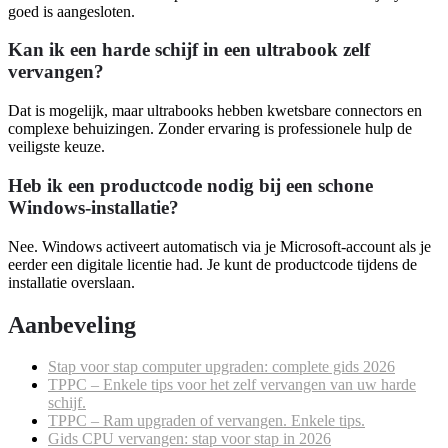
goed is aangesloten.
Kan ik een harde schijf in een ultrabook zelf
vervangen?
Dat is mogelijk, maar ultrabooks hebben kwetsbare connectors en
complexe behuizingen. Zonder ervaring is professionele hulp de
veiligste keuze.
Heb ik een productcode nodig bij een schone
Windows-installatie?
Nee. Windows activeert automatisch via je Microsoft-account als je
eerder een digitale licentie had. Je kunt de productcode tijdens de
installatie overslaan.
Aanbeveling
Stap voor stap computer upgraden: complete gids 2026
TPPC – Enkele tips voor het zelf vervangen van uw harde
schijf.
TPPC – Ram upgraden of vervangen. Enkele tips.
Gids CPU vervangen: stap voor stap in 2026