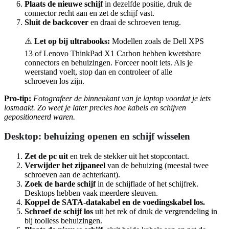
Plaats de nieuwe schijf
in dezelfde positie, druk de
connector recht aan en zet de schijf vast.
Sluit de backcover
en draai de schroeven terug.
⚠️
Let op bij ultrabooks:
Modellen zoals de Dell XPS
13 of Lenovo ThinkPad X1 Carbon hebben kwetsbare
connectors en behuizingen. Forceer nooit iets. Als je
weerstand voelt, stop dan en controleer of alle
schroeven los zijn.
Pro-tip:
Fotografeer de binnenkant van je laptop voordat je iets
losmaakt. Zo weet je later precies hoe kabels en schijven
gepositioneerd waren.
Desktop: behuizing openen en schijf wisselen
Zet de pc uit
en trek de stekker uit het stopcontact.
Verwijder het zijpaneel
van de behuizing (meestal twee
schroeven aan de achterkant).
Zoek de harde schijf
in de schijflade of het schijfrek.
Desktops hebben vaak meerdere sleuven.
Koppel de SATA-datakabel en de voedingskabel los.
Schroef de schijf los
uit het rek of druk de vergrendeling in
bij toolless behuizingen.