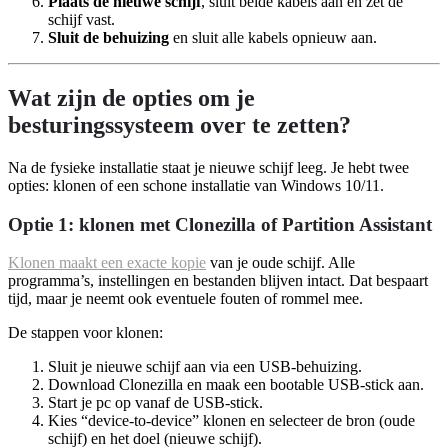
Plaats de nieuwe schijf
, sluit beide kabels aan en zet de
schijf vast.
Sluit de behuizing
en sluit alle kabels opnieuw aan.
Wat zijn de opties om je
besturingssysteem over te zetten?
Na de fysieke installatie staat je nieuwe schijf leeg. Je hebt twee
opties: klonen of een schone installatie van Windows 10/11.
Optie 1: klonen met Clonezilla of Partition Assistant
Klonen maakt een exacte kopie
van je oude schijf. Alle
programma’s, instellingen en bestanden blijven intact. Dat bespaart
tijd, maar je neemt ook eventuele fouten of rommel mee.
De stappen voor klonen:
Sluit je nieuwe schijf aan via een USB-behuizing.
Download Clonezilla en maak een bootable USB-stick aan.
Start je pc op vanaf de USB-stick.
Kies “device-to-device” klonen en selecteer de bron (oude
schijf) en het doel (nieuwe schijf).