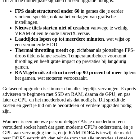
Dit zijn de duidelijkste signalen dat een upgrade nodig is:
FPS daalt structureel onder 60
in games die je eerder
vloeiend speelde, ook na het verlagen van grafische
instellingen.
Nieuwe titels starten niet of crashen
vanwege te weinig
VRAM of een te oude DirectX-versie.
Laadtijden lopen op tot meerdere minuten
, wat wijst op
een verouderde HDD.
Thermal throttling treedt op
, zichtbaar als plotselinge FPS-
drops tijdens lange sessies. Temperatuurbeheer voorkomt
throttling en heeft grote impact op prestaties bij langdurig
gamen.
RAM-gebruik zit structureel op 90 procent of meer
tijdens
het gamen, wat stotteren veroorzaakt.
Gefaseerd upgraden is slimmer dan alles tegelijk vervangen. Experts
adviseren te beginnen met SSD en RAM, daarna de GPU, en pas
later de CPU en het moederbord als dat nodig is. Dit spreidt de
kosten en geeft je tijd om te beoordelen of verdere upgrades nodig
zijn.
Wanneer is een nieuwe pc voordeliger? Als je moederbord een
verouderd socket heeft dat geen moderne CPU’s ondersteunt, én je
GPU aan vervanging toe is, én je RAM DDR4 is terwijl de markt
naar DDR5 verschuift, dan telt de som van alle upgrades al snel op