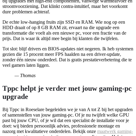
bij upgrades met high-end componenten, vanwege warmteafvoer en
stroomvoorziening. Dat klinkt contra-intuïtief, maar het voorkomt
dure problemen achteraf.
De echte low-hanging fruits zijn SSD en RAM. Wie nog op een
HDD draait of op 8 GB RAM zit, ervaart na die upgrade een
transformatie die voelt als een nieuwe pc, voor een fractie van de
prijs. Dat is waar ik altijd mee begin bij klanten die twijfelen.
Tot slot: blijf drivers en BIOS-updates niet negeren. Ik heb systemen
gezien die 15 procent meer FPS haalden na een driver-update,
zonder één nieuw onderdeel. Dat is gratis prestatieverbetering die te
veel gamers laten liggen.
— Thomas
Tppc helpt je verder met jouw gaming-pc
upgrade
Bij Tppc in Roeselare begeleiden we je van A tot Z bij het upgraden
of samenstellen van jouw gaming-pc. Of je nu twijfelt welke GPU
past bij jouw CPU, of je wil dat een specialist de installatie voor je
doet: wij bieden persoonlijk advies, professionele montage en
nazorg met kwalitatieve onderdelen. Bekijk onze
maatwerk gaming-