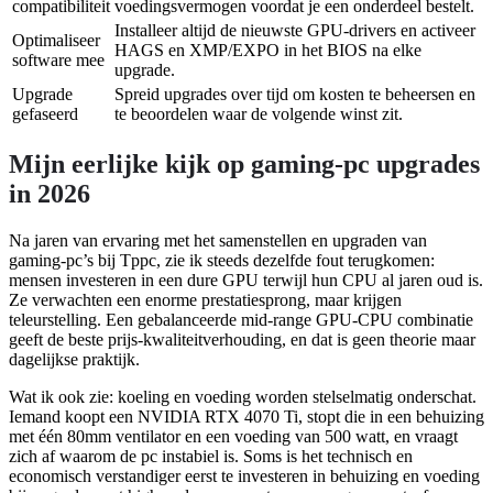
compatibiliteit
voedingsvermogen voordat je een onderdeel bestelt.
Installeer altijd de nieuwste GPU-drivers en activeer
Optimaliseer
HAGS en XMP/EXPO in het BIOS na elke
software mee
upgrade.
Upgrade
Spreid upgrades over tijd om kosten te beheersen en
gefaseerd
te beoordelen waar de volgende winst zit.
Mijn eerlijke kijk op gaming-pc upgrades
in 2026
Na jaren van ervaring met het samenstellen en upgraden van
gaming-pc’s bij Tppc, zie ik steeds dezelfde fout terugkomen:
mensen investeren in een dure GPU terwijl hun CPU al jaren oud is.
Ze verwachten een enorme prestatiesprong, maar krijgen
teleurstelling. Een gebalanceerde mid-range GPU-CPU combinatie
geeft de beste prijs-kwaliteitverhouding, en dat is geen theorie maar
dagelijkse praktijk.
Wat ik ook zie: koeling en voeding worden stelselmatig onderschat.
Iemand koopt een NVIDIA RTX 4070 Ti, stopt die in een behuizing
met één 80mm ventilator en een voeding van 500 watt, en vraagt
zich af waarom de pc instabiel is. Soms is het technisch en
economisch verstandiger eerst te investeren in behuizing en voeding