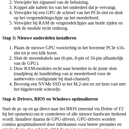
Verwijder het zijpaneel van de behuizing.
Koppel alle kabels los van het onderdeel dat je vervangt.
Verwijder bij een GPU de schroef van het PCIe-slot en druk
op het vergrendelingsclipje op het moederbord.
Verwijder bij RAM de vergrendelclipjes aan beide zijden en
trek de module recht omhoog.
Stap 3: Nieuwe onderdelen installeren
Plaats de nieuwe GPU voorzichtig in het bovenste PCIe x16-
slot tot je een klik hoort.
Sluit de stroomkabels aan (6-pin, 8-pin of 16-pin afhankelijk
van de GPU).
Duw RAM-modules recht naar beneden in de juiste slots
(raadpleeg de handleiding van je moederbord voor de
aanbevolen configuratie bij dual-channel).
Bevestig een NVMe SSD in het M.2-slot en zet hem vast met
het bijgeleverde schroefje.
Stap 4: Drivers, BIOS en Windows optimaliseren
Start de pc op en ga direct naar het BIOS (meestal via Delete of F2
bij het opstarten) om te controleren of alle nieuwe hardware herkend
wordt. Installeer daarna de GPU-drivers. GPU-drivers worden
continu geoptimaliseerd door fabrikanten voor betere prestaties en