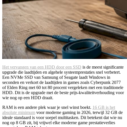
Het vervangen van een HDD door een SSD
is de meest significante
upgrade die laadtijden en algehele systeemprestaties snel verbetert.
Een NVMe SSD van Samsung of Seagate laadt Windows in
seconden en verkort de laadtijden in games zoals Cyberpunk 2077
of Elden Ring met 60 tot 80 procent vergeleken met een traditionele
HDD. Dit is de upgrade met de beste prijs-kwaliteitverhouding voor
wie nog op een HDD draait.
RAM is een andere plek waar je snel winst boekt.
16 GB is het
absolute minimum
voor moderne gaming in 2026, terwijl 32 GB de
ideale standaard is voor soepel multitasken. Dit betekent dat wie nu
nog op 8 GB zit, bij vrijwel elke moderne game prestatieverlies