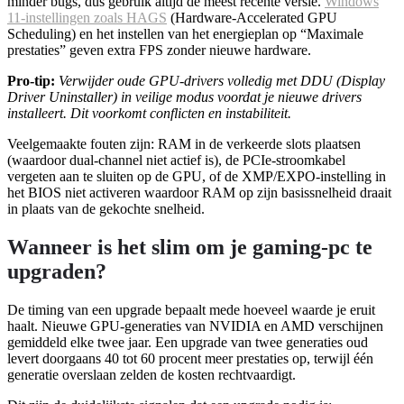
minder bugs, dus gebruik altijd de meest recente versie.
Windows
11-instellingen zoals HAGS
(Hardware-Accelerated GPU
Scheduling) en het instellen van het energieplan op “Maximale
prestaties” geven extra FPS zonder nieuwe hardware.
Pro-tip:
Verwijder oude GPU-drivers volledig met DDU (Display
Driver Uninstaller) in veilige modus voordat je nieuwe drivers
installeert. Dit voorkomt conflicten en instabiliteit.
Veelgemaakte fouten zijn: RAM in de verkeerde slots plaatsen
(waardoor dual-channel niet actief is), de PCIe-stroomkabel
vergeten aan te sluiten op de GPU, of de XMP/EXPO-instelling in
het BIOS niet activeren waardoor RAM op zijn basissnelheid draait
in plaats van de gekochte snelheid.
Wanneer is het slim om je gaming-pc te
upgraden?
De timing van een upgrade bepaalt mede hoeveel waarde je eruit
haalt. Nieuwe GPU-generaties van NVIDIA en AMD verschijnen
gemiddeld elke twee jaar. Een upgrade van twee generaties oud
levert doorgaans 40 tot 60 procent meer prestaties op, terwijl één
generatie overslaan zelden de kosten rechtvaardigt.