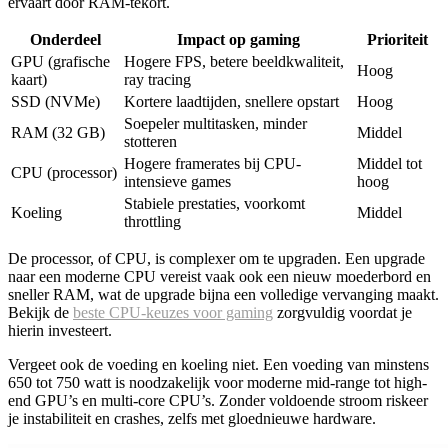
ervaart door RAM-tekort.
Onderdeel
Impact op gaming
Prioriteit
GPU (grafische
Hogere FPS, betere beeldkwaliteit,
Hoog
kaart)
ray tracing
SSD (NVMe)
Kortere laadtijden, snellere opstart
Hoog
Soepeler multitasken, minder
RAM (32 GB)
Middel
stotteren
Hogere framerates bij CPU-
Middel tot
CPU (processor)
intensieve games
hoog
Stabiele prestaties, voorkomt
Koeling
Middel
throttling
De processor, of CPU, is complexer om te upgraden. Een upgrade
naar een moderne CPU vereist vaak ook een nieuw moederbord en
sneller RAM, wat de upgrade bijna een volledige vervanging maakt.
Bekijk de
beste CPU-keuzes voor gaming
zorgvuldig voordat je
hierin investeert.
Vergeet ook de voeding en koeling niet. Een voeding van minstens
650 tot 750 watt is noodzakelijk voor moderne mid-range tot high-
end GPU’s en multi-core CPU’s. Zonder voldoende stroom riskeer
je instabiliteit en crashes, zelfs met gloednieuwe hardware.