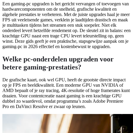
Een gaming-pc upgraden is het gericht vervangen of toevoegen van
hardwarecomponenten om de snelheid, grafische kwaliteit en
algehele prestaties te verbeteren. Met de juiste upgrades haal je meer
FPS uit veeleisende games, verklein je laadtijden drastisch en maak
je multitasken tijdens het streamen een stuk soepeler. Niet elk
onderdeel levert hetzelfde rendement op. De sleutel zit in balans: een
krachtige GPU naast een trage CPU levert teleurstelling op, geen
winst. Deze gids geeft je een praktische, stapsgewijze aanpak om je
gaming-pc in 2026 effectief en kostenbewust te upgraden.
Welke pc-onderdelen upgraden voor
betere gaming-prestaties?
De grafische kaart, ook wel GPU, heeft de grootste directe impact
op je FPS en beeldkwaliteit. Een moderne GPU van NVIDIA of
AMD bepaalt of je ray tracing, 4K-resolutie of hoge framerates kunt
draaien. Voor contentcreatie naast gaming is een krachtige GPU
dubbel zo waardevol, omdat programma’s zoals Adobe Premiere
Pro en DaVinci Resolve er zwaar op leunen.