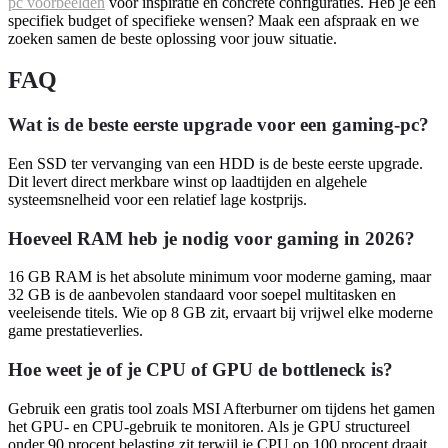
pc voorbeelden
voor inspiratie en concrete configuraties. Heb je een
specifiek budget of specifieke wensen? Maak een afspraak en we
zoeken samen de beste oplossing voor jouw situatie.
FAQ
Wat is de beste eerste upgrade voor een gaming-pc?
Een SSD ter vervanging van een HDD is de beste eerste upgrade.
Dit levert direct merkbare winst op laadtijden en algehele
systeemsnelheid voor een relatief lage kostprijs.
Hoeveel RAM heb je nodig voor gaming in 2026?
16 GB RAM is het absolute minimum voor moderne gaming, maar
32 GB is de aanbevolen standaard voor soepel multitasken en
veeleisende titels. Wie op 8 GB zit, ervaart bij vrijwel elke moderne
game prestatieverlies.
Hoe weet je of je CPU of GPU de bottleneck is?
Gebruik een gratis tool zoals MSI Afterburner om tijdens het gamen
het GPU- en CPU-gebruik te monitoren. Als je GPU structureel
onder 90 procent belasting zit terwijl je CPU op 100 procent draait,