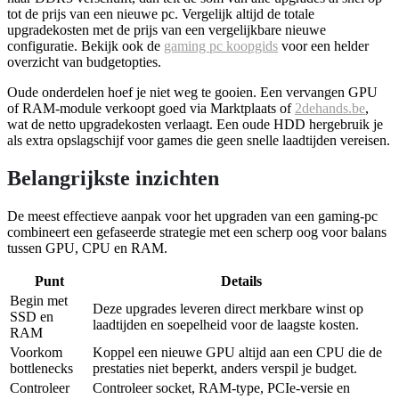
tot de prijs van een nieuwe pc. Vergelijk altijd de totale
upgradekosten met de prijs van een vergelijkbare nieuwe
configuratie. Bekijk ook de
gaming pc koopgids
voor een helder
overzicht van budgetopties.
Oude onderdelen hoef je niet weg te gooien. Een vervangen GPU
of RAM-module verkoopt goed via Marktplaats of
2dehands.be
,
wat de netto upgradekosten verlaagt. Een oude HDD hergebruik je
als extra opslagschijf voor games die geen snelle laadtijden vereisen.
Belangrijkste inzichten
De meest effectieve aanpak voor het upgraden van een gaming-pc
combineert een gefaseerde strategie met een scherp oog voor balans
tussen GPU, CPU en RAM.
Punt
Details
Begin met
Deze upgrades leveren direct merkbare winst op
SSD en
laadtijden en soepelheid voor de laagste kosten.
RAM
Voorkom
Koppel een nieuwe GPU altijd aan een CPU die de
bottlenecks
prestaties niet beperkt, anders verspil je budget.
Controleer
Controleer socket, RAM-type, PCIe-versie en