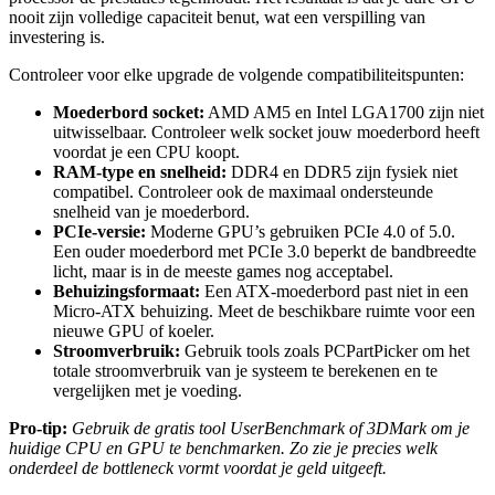
nooit zijn volledige capaciteit benut, wat een verspilling van
investering is.
Controleer voor elke upgrade de volgende compatibiliteitspunten:
Moederbord socket:
AMD AM5 en Intel LGA1700 zijn niet
uitwisselbaar. Controleer welk socket jouw moederbord heeft
voordat je een CPU koopt.
RAM-type en snelheid:
DDR4 en DDR5 zijn fysiek niet
compatibel. Controleer ook de maximaal ondersteunde
snelheid van je moederbord.
PCIe-versie:
Moderne GPU’s gebruiken PCIe 4.0 of 5.0.
Een ouder moederbord met PCIe 3.0 beperkt de bandbreedte
licht, maar is in de meeste games nog acceptabel.
Behuizingsformaat:
Een ATX-moederbord past niet in een
Micro-ATX behuizing. Meet de beschikbare ruimte voor een
nieuwe GPU of koeler.
Stroomverbruik:
Gebruik tools zoals PCPartPicker om het
totale stroomverbruik van je systeem te berekenen en te
vergelijken met je voeding.
Pro-tip:
Gebruik de gratis tool UserBenchmark of 3DMark om je
huidige CPU en GPU te benchmarken. Zo zie je precies welk
onderdeel de bottleneck vormt voordat je geld uitgeeft.