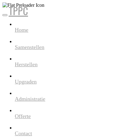
TPPC
Skip
to
content
Home
Samenstellen
Herstellen
Upgraden
Administratie
Offerte
Contact